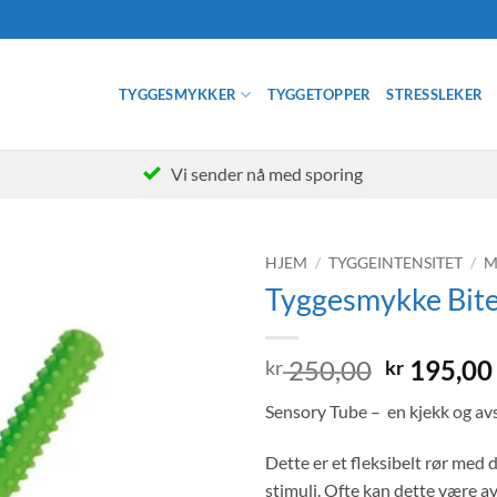
TYGGESMYKKER
TYGGETOPPER
STRESSLEKER
Vi sender nå med sporing
HJEM
/
TYGGEINTENSITET
/
M
Tyggesmykke Bite
Opprinne
250,00
195,00
kr
kr
pris
Sensory Tube – en kjekk og av
var:
kr 250,00
Dette er et fleksibelt rør med 
stimuli. Ofte kan dette være av