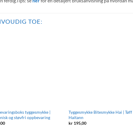
n ferdig.Tips: se
her
for en detaljert bruksanvisning på hvordan m
VOUDIG TOE:
varingsboks tyggesmykke |
Tyggesmykke Bitesmykke Hai | Tøff
nisk og støvfri oppbevaring
Haitann
,00
kr
195,00