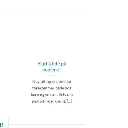
Slutt å bite på
neglene!
Neglbiting er noe som
forekommer både hos
barn og voksne. Selv om
neglbiting er usunt, [...]
R