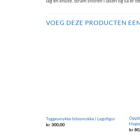
lag en knute. Stram snoren i låsen og så er de
VOEG DEZE PRODUCTEN EEN
Oppbe
Tyggesmykke bitesmykke | Legofigur
Hygie
kr
300,00
kr
80