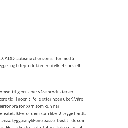
HD, ADD, autisme eller som sliter med å
gge- og biteprodukter er utviklet spesielt
nomsnittlig bruk har våre produkter en
e tid (i noen tilfelle etter noen uker).Våre
derfor bra for barn som kun har
ensitet. Ikke for dem som liker å tygge hardt.
: Disse tyggesmykkene passer best til de som
s: Hvis ikke den rette intensiteten er valgt,