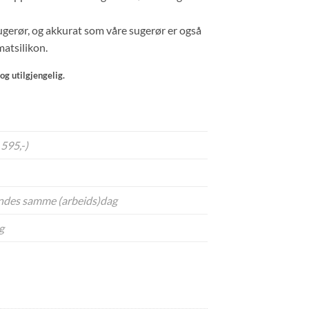
gerør, og akkurat som våre sugerør er også
matsilikon.
og utilgjengelig.
. 595,-)
sendes samme (arbeids)dag
g