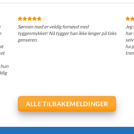
e
Sønnen med er veldig fornøyd med
Jeg 
e
tyggesmykket! Nå tygger han ikke lenger på f.eks
har 
genseren.
selv
at
ha p
ket
tren
i hun
ldig
ALLE TILBAKEMELDINGER