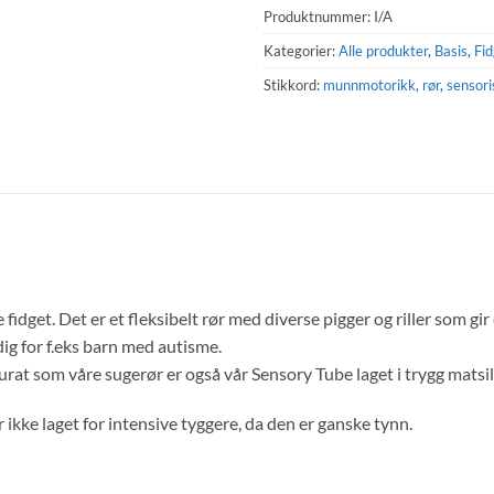
Produktnummer:
I/A
Kategorier:
Alle produkter
,
Basis
,
Fid
Stikkord:
munnmotorikk
,
rør
,
sensori
idget. Det er et fleksibelt rør med diverse pigger og riller som gir
ig for f.eks barn med autisme.
rat som våre sugerør er også vår Sensory Tube laget i trygg matsil
ikke laget for intensive tyggere, da den er ganske tynn.