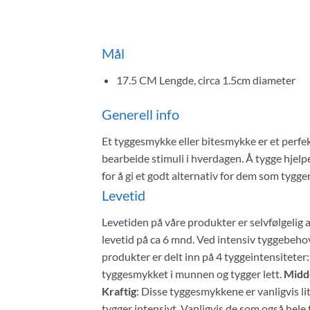
Mål
17.5 CM Lengde, circa 1.5cm diameter
Generell info
Et tyggesmykke eller bitesmykke er et perfek
bearbeide stimuli i hverdagen. Å tygge hjelp
for å gi et godt alternativ for dem som tygger
Levetid
Levetiden på våre produkter er selvfølgelig 
levetid på ca 6 mnd. Ved intensiv tyggebehov 
produkter er delt inn på 4 tyggeintensiteter
tyggesmykket i munnen og tygger lett.
Midd
Kraftig
: Disse tyggesmykkene er vanligvis li
tygger intensivt. Vanligvis de som også hele 