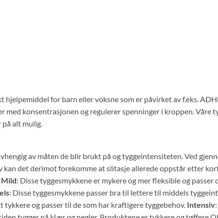
t hjelpemiddel for barn eller voksne som er påvirket av f.eks. AD
er med konsentrasjonen og regulerer spenninger i kroppen. Våre ty
 på alt mulig.
avhengig av måten de blir brukt på og tyggeintensiteten. Ved gjen
kan det derimot forekomme at slitasje allerede oppstår etter korter
:
Mild
: Disse tyggesmykkene er mykere og mer fleksible og passer 
els
: Disse tyggesmykkene passer bra til lettere til middels tyggeint
tt tykkere og passer til de som har kraftigere tyggebehov.
Intensiv
tiden tygger på klær og negler. Produktene er tykkere og tøffere.Ob