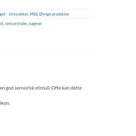
get - stressleker
,
Mild
,
Øvrige produkter
sk
,
sensorytube
,
sugerør
 en god sensorisk stimuli. Ofte kan dette
ikon.