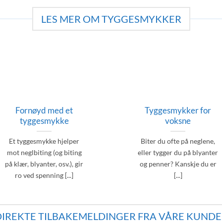
LES MER OM TYGGESMYKKER
Fornøyd med et
Tyggesmykker for
tyggesmykke
voksne
Et tyggesmykke hjelper
Biter du ofte på neglene,
mot neglbiting (og biting
eller tygger du på blyanter
på klær, blyanter, osv.), gir
og penner? Kanskje du er
ro ved spenning [...]
[...]
DIREKTE TILBAKEMELDINGER FRA VÅRE KUNDE