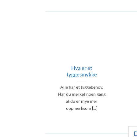
Hva er et
tyggesmykke
Alle har et tyggebehov.
Har du merket noen gang
at du er mye mer
oppmerksom [...]