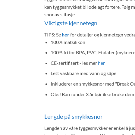
kan tyggesmykket bli ødelagt fortere. Følg m
spor av slitasje.
Viktigste kjennetegn
TIPS: Se
her
for detaljer og kjennetegn vedr
100% matsilikon
100% fri for BPA, PVC, Ftalater (myknere)
CE-sertifisert - les mer
her
Lett vaskbare med vann og såpe
Inkluderer en smykkesnor med "Break Out
Obs! Barn under 3 år bør ikke bruke dem 
Lengde på smykkesnor
Lengden av våre tyggesmykker er enkel å juste