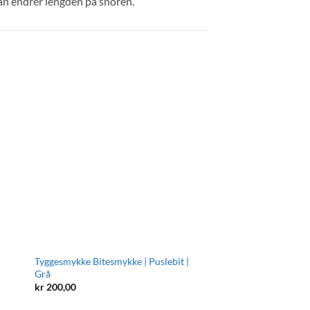
an endrer lengden på snoren.
Tyggesmykke Bitesmykke | Puslebit |
Tyggesmykke bitesmyk
Grå
kr
175,00
kr
200,00