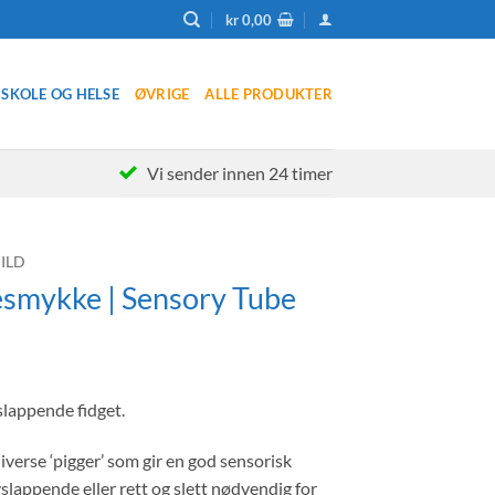
kr
0,00
SKOLE OG HELSE
ØVRIGE
ALLE PRODUKTER
Vi sender innen 24 timer
ILD
smykke | Sensory Tube
lig
Nåværende
pris
slappende fidget.
er:
.
kr 195,00.
diverse ‘pigger’ som gir en god sensorisk
slappende eller rett og slett nødvendig for