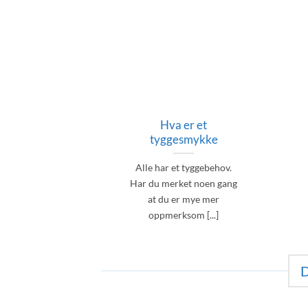
Hva er et
tyggesmykke
Alle har et tyggebehov.
Har du merket noen gang
at du er mye mer
oppmerksom [...]