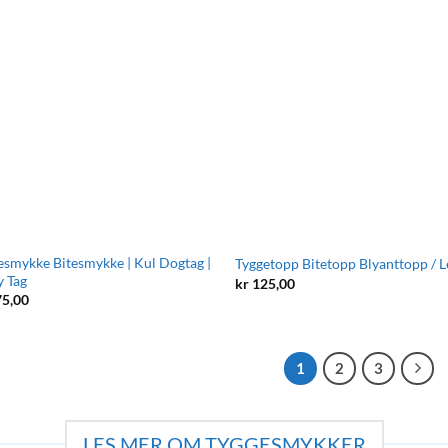
esmykke Bitesmykke | Kul Dogtag |
Tyggetopp Bitetopp Blyanttopp / 
 Tag
kr
125,00
5,00
1
2
3
LES MER OM TYGGESMYKKER