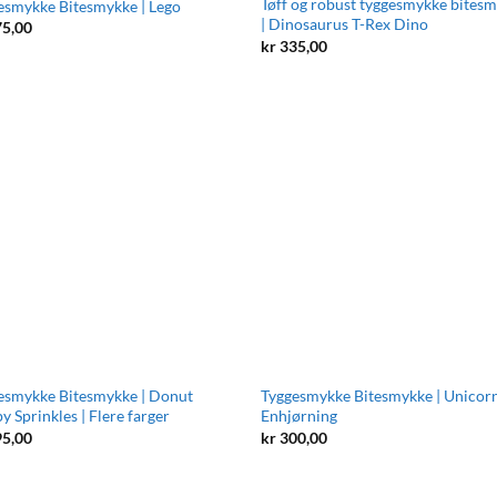
Tøff og robust tyggesmykke bites
esmykke Bitesmykke | Lego
| Dinosaurus T-Rex Dino
5,00
kr
335,00
esmykke Bitesmykke | Donut
Tyggesmykke Bitesmykke | Unicor
 Sprinkles | Flere farger
Enhjørning
5,00
kr
300,00