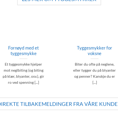
Fornøyd med et
Tyggesmykker for
tyggesmykke
voksne
Et tyggesmykke hjelper
Biter du ofte på neglene,
mot neglbiting (og biting
eller tygger du på blyanter
på klær, blyanter, osv.), gir
og penner? Kanskje du er
ro ved spenning [...]
[...]
DIREKTE TILBAKEMELDINGER FRA VÅRE KUNDE