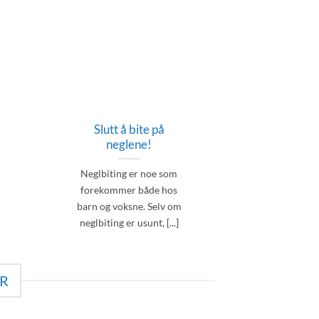
Slutt å bite på
neglene!
Neglbiting er noe som
forekommer både hos
barn og voksne. Selv om
neglbiting er usunt, [...]
R