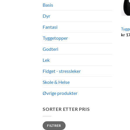
Basis
Dyr
Fantasi
Tygg
kr
17
Tyggetopper
Godteri
Lek
Fidget - stressleker
Skole & Helse
Øvrige produkter
SORTER ETTER PRIS
Min.
Makspris
FILTRER
pris