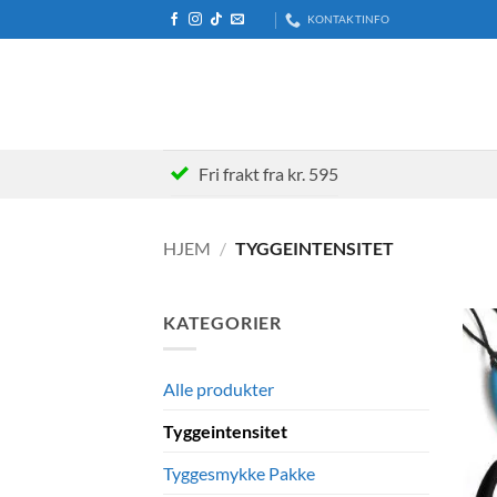
Skip
KONTAKTINFO
to
content
Fri frakt fra kr. 595
HJEM
/
TYGGEINTENSITET
KATEGORIER
Alle produkter
Tyggeintensitet
Tyggesmykke Pakke