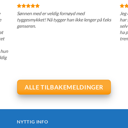
e
Sønnen med er veldig fornøyd med
Jeg 
e
tyggesmykket! Nå tygger han ikke lenger på f.eks
har 
genseren.
selv
at
ha p
ket
tren
i hun
ldig
ALLE TILBAKEMELDINGER
NYTTIG INFO