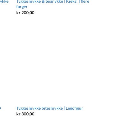
mykke
Tyggesmykke Bitesmykke | Kjeks! | flere
farger
kr
200,00
n
Tyggesmykke bitesmykke | Legofigur
kr
300,00