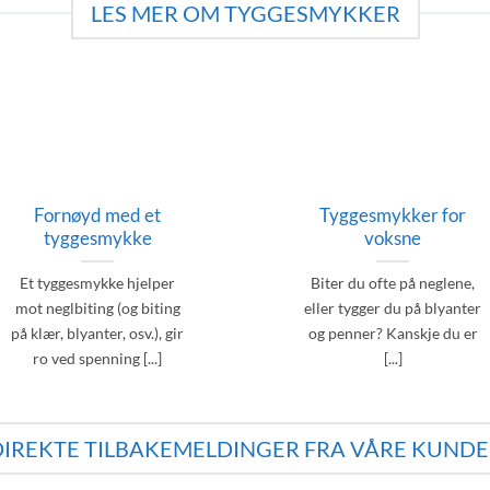
LES MER OM TYGGESMYKKER
Fornøyd med et
Tyggesmykker for
tyggesmykke
voksne
Et tyggesmykke hjelper
Biter du ofte på neglene,
mot neglbiting (og biting
eller tygger du på blyanter
på klær, blyanter, osv.), gir
og penner? Kanskje du er
ro ved spenning [...]
[...]
DIREKTE TILBAKEMELDINGER FRA VÅRE KUNDE