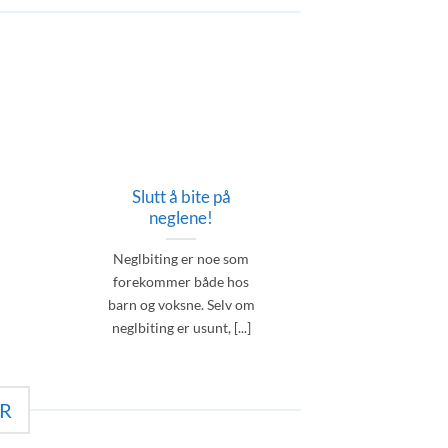
Slutt å bite på
neglene!
Neglbiting er noe som
forekommer både hos
barn og voksne. Selv om
neglbiting er usunt, [...]
R