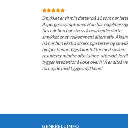
Smykket er til min datter på 11 som har lett
Aspergers symptomer. Hun har regelmessig
tics når hun har stress å bearbeide; dette
smykket er et velkomment alternativ. Akkur
nå har hun ekstra stress pga tester og smyk
hjelper henne. Også konflikter med søsken
resulterer mindre ofte i sinne-utbrydd, ford
tygger istedenfor å koke over!! Vi er altså ve
fornøyde med tyggesmykkene!
GENERELL INFO