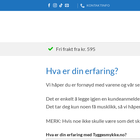
Skip
KONTAKTINFO
to
content
Fri frakt fra kr. 595
Hva er din erfaring?
Vi håper du er fornøyd med varene og vår ser
Det er enkelt å legge igjen en kundeanmeld
Det tar deg kun noen få musklikk, så vi håper d
MERK: Hvis noe ikke skulle være som det skal
Hva er din erfaring med Tyggesmykke.no?