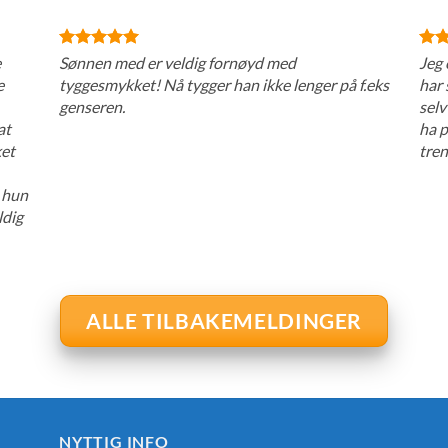
e
Sønnen med er veldig fornøyd med
Jeg 
e
tyggesmykket! Nå tygger han ikke lenger på f.eks
har 
genseren.
selv
at
ha p
ket
tren
i hun
ldig
ALLE TILBAKEMELDINGER
NYTTIG INFO