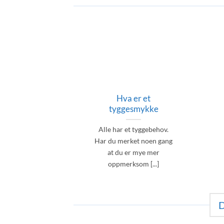
Hva er et
tyggesmykke
Alle har et tyggebehov.
Har du merket noen gang
at du er mye mer
oppmerksom [...]