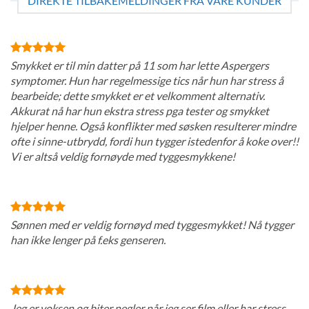
DIREKTE TILBAKEMELDINGER FRA VÅRE KUNDER
Smykket er til min datter på 11 som har lette Aspergers
symptomer. Hun har regelmessige tics når hun har stress å
bearbeide; dette smykket er et velkomment alternativ.
Akkurat nå har hun ekstra stress pga tester og smykket
hjelper henne. Også konflikter med søsken resulterer mindre
ofte i sinne-utbrydd, fordi hun tygger istedenfor å koke over!!
Vi er altså veldig fornøyde med tyggesmykkene!
Sønnen med er veldig fornøyd med tyggesmykket! Nå tygger
han ikke lenger på f.eks genseren.
Jeg er voksen og biter negler når jeg ser film eller har stress.