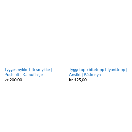
Tyggesmykke bitesmykke |
Tyggetopp bitetopp blyanttopp |
Puslebit | Kamuflasje
Ansikt | Påskeøya
kr
200,00
kr
125,00