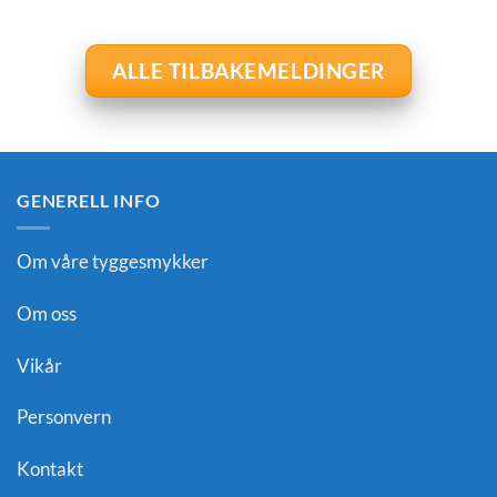
ALLE TILBAKEMELDINGER
GENERELL INFO
Om våre tyggesmykker
Om oss
Vikår
Personvern
Kontakt