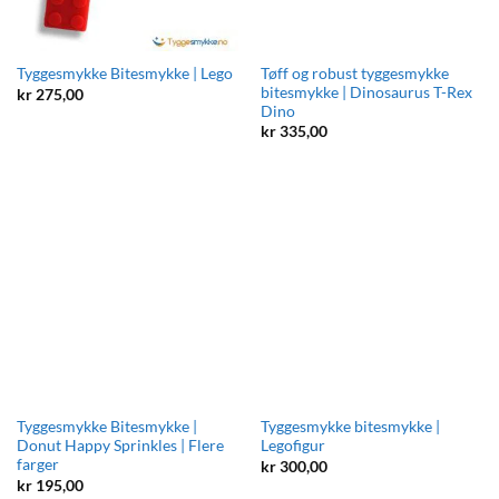
Tøff og robust tyggesmykke
Tyggesmykke Bitesmykke | Lego
bitesmykke | Dinosaurus T-Rex
kr
275,00
Dino
kr
335,00
Tyggesmykke Bitesmykke |
Tyggesmykke bitesmykke |
Donut Happy Sprinkles | Flere
Legofigur
farger
kr
300,00
kr
195,00