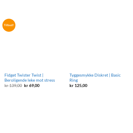
Tilbud!
Fidget Twister Twist |
Tyggesmykke Diskret | Basic
Beroligende leke mot stress
Ring
Opprinnelig
Nåværende
kr
139,00
kr
69,00
kr
125,00
pris
pris
var:
er:
kr 139,00.
kr 69,00.