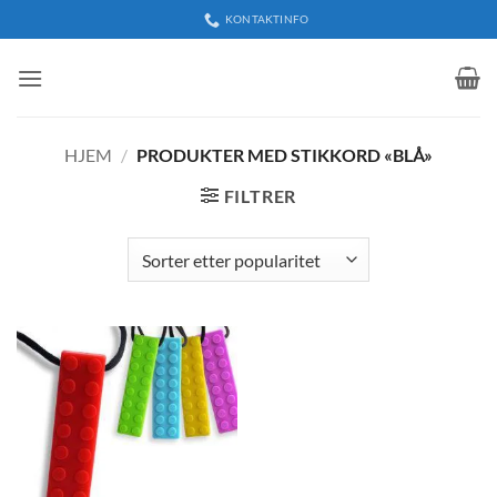
Skip
KONTAKTINFO
to
content
HJEM
/
PRODUKTER MED STIKKORD «BLÅ»
FILTRER